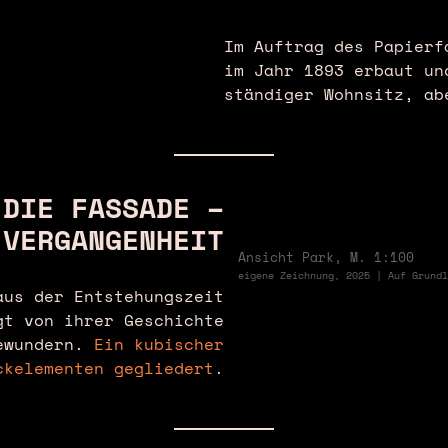
Im Auftrag des Papierf
im Jahr 1893 erbaut un
ständiger Wohnsitz, ab
DIE FASSADE –
 VERGANGENHEIT
❮
Ansicht Park, M. 1:100
eigene Zeichnung, 2025 | Auf Grundl
us der Entstehungszeit
gt von ihrer Geschichte
bewundern.
Ein kubischer
ckelementen gegliedert
.