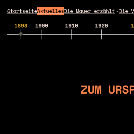
Zum
Startseite
Aktuelles
Die Mauer erzählt
Die 
Inhalt
springen
ZUM URS
❮