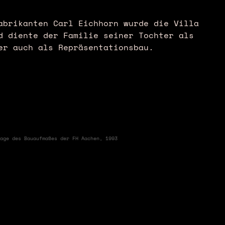
abrikanten Carl Eichhorn wurde die Villa
d diente der Familie seiner Tochter als
er auch als Repräsentationsbau.
❯
age des Bauaufmaßes der FH Aachen, 1993