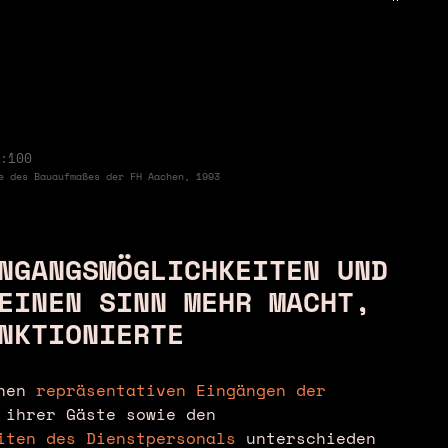
:100
e des Bauaufmaßes der FH Aachen, 1993
NGANGSMÖGLICHKEITEN UND
EINEN SINN MEHR MACHT,
NKTIONIERTE
chen
repräsentativen Eingängen der
ihrer Gäste sowie den
eiten des Dienstpersonals
unterschieden