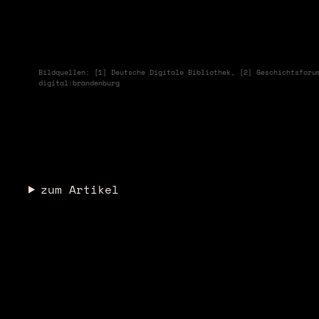
❮
Bildquellen: [1] Deutsche Digitale Bibliothek, [2] Geschichtsforu
digital:brandenburg
zum Artikel