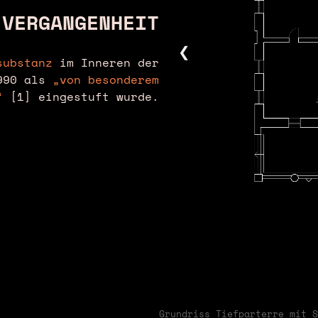
 VERGANGENHEIT
❮
substanz
im Inneren der
1990 als
„von besonderem
“
[1] eingestuft wurde.
Grundriss Tiefparterre mit S