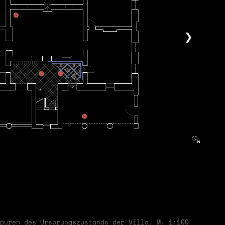
❯
puren des Ursprungszustands der Villa, M. 1:100