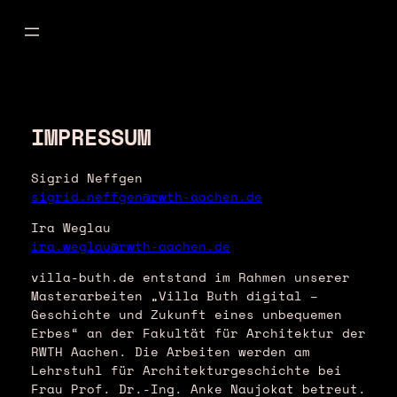
Zum
Inhalt
springen
IMPRESSUM
Sigrid Neffgen
sigrid.neffgen@rwth-aachen.de
Ira Weglau
ira.weglau@rwth-aachen.de
villa-buth.de entstand im Rahmen unserer
Masterarbeiten „Villa Buth digital –
Geschichte und Zukunft eines unbequemen
Erbes“ an der Fakultät für Architektur der
RWTH Aachen. Die Arbeiten werden am
Lehrstuhl für Architekturgeschichte bei
Frau Prof. Dr.-Ing. Anke Naujokat betreut.