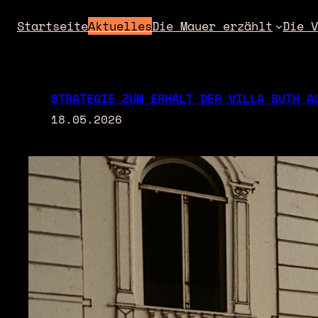
Zum
Startseite
Aktuelles
Die Mauer erzählt
Die 
Inhalt
springen
STRATEGIE ZUM ERHALT DER VILLA BUTH A
18.05.2026