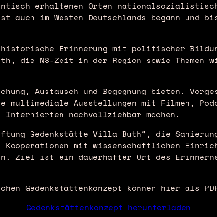
entisch erhaltenen Orten nationalsozialistisc
ust auch im Westen Deutschlands begann und bi
 historische Erinnerung mit politischer Bildu
uth, die NS-Zeit in der Region sowie Themen w
schung, Austausch und Begegnung bieten. Vorge
e multimediale Ausstellungen mit Filmen, Podc
r Internierten nachvollziehbar machen.
iftung Gedenkstätte Villa Buth“, die Sanierun
h Kooperationen mit wissenschaftlichen Einric
en. Ziel ist ein dauerhafter Ort des Erinnern
ichen Gedenkstättenkonzept können hier als PD
Gedenkstättenkonzept herunterladen